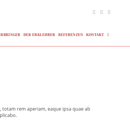
Toggle
ERBRINGER
DER ERKLEHRER
REFERENZEN
KONTAKT
Website
Search
m, totam rem aperiam, eaque ipsa quae ab
xplicabo.