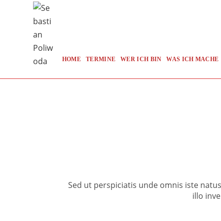
Zum
Inhalt
springen
HOME
TERMINE
WER ICH BIN
WAS ICH MACHE
Sed ut perspiciatis unde omnis iste nat
illo inv