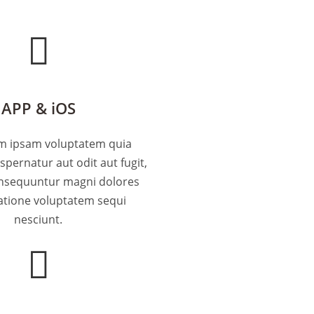
APP & iOS
 ipsam voluptatem quia
aspernatur aut odit aut fugit,
onsequuntur magni dolores
atione voluptatem sequi
nesciunt.