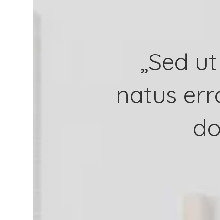
„Sed ut
natus err
do