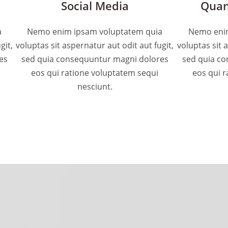
Social Media
Quan
a
Nemo enim ipsam voluptatem quia
Nemo enim
git,
voluptas sit aspernatur aut odit aut fugit,
voluptas sit 
es
sed quia consequuntur magni dolores
sed quia c
eos qui ratione voluptatem sequi
eos qui r
nesciunt.