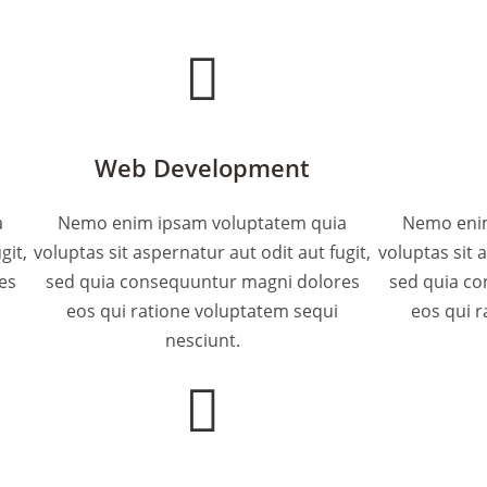
Web Development
a
Nemo enim ipsam voluptatem quia
Nemo enim
git,
voluptas sit aspernatur aut odit aut fugit,
voluptas sit 
es
sed quia consequuntur magni dolores
sed quia c
eos qui ratione voluptatem sequi
eos qui r
nesciunt.