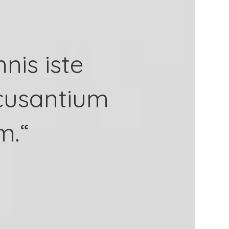
nis iste
ccusantium
m.“