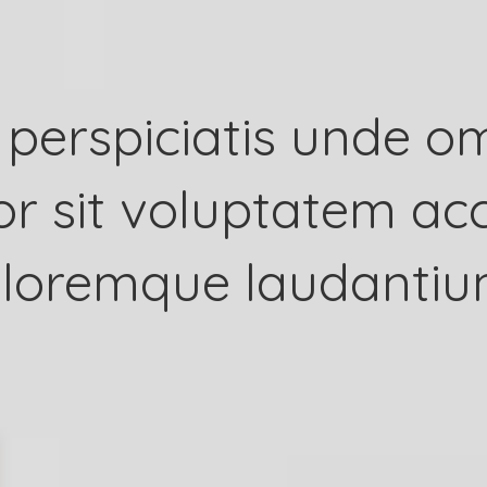
 perspiciatis unde om
or sit voluptatem a
loremque laudantiu