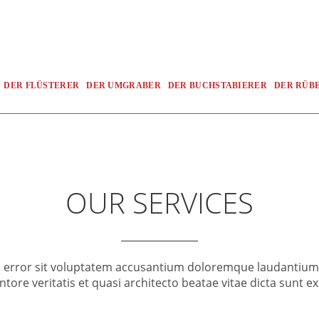
DER FLÜSTERER
DER UMGRABER
DER BUCHSTABIERER
DER RÜB
OUR SERVICES
us error sit voluptatem accusantium doloremque laudantiu
entore veritatis et quasi architecto beatae vitae dicta sunt e